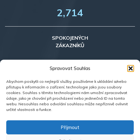
2,715
SPOKOJENÝCH
ZÁKAZNÍKŮ
35
Spravovat Souhlas
Abychom poskytli co nejlepší služby, používáme k ukládání a/nebo
přístupu k informacím o zařízení, technologie jako jsou soubory
NEMOVITOSTÍ
cookies. Souhlas s těmito technologiemi nám umožní zpracovávat
V NABÍDCE
údaje, jako je chování při procházení nebo jedinečná ID na tomto
webu. Nesouhlas nebo odvolání souhlasu může nepříznivě ovlivnit
určité vlastnosti a funkce.
Příjmout
Zásady ochrany osobních údajů