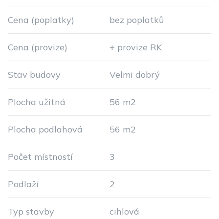
Cena (poplatky)
bez poplatků
Cena (provize)
+ provize RK
Stav budovy
Velmi dobrý
Plocha užitná
56 m2
Plocha podlahová
56 m2
Počet místností
3
Podlaží
2
Typ stavby
cihlová