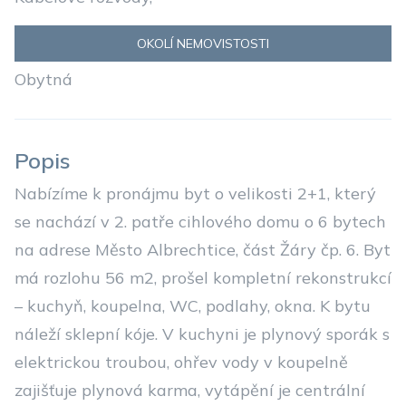
OKOLÍ NEMOVISTOSTI
Obytná
Popis
Nabízíme k pronájmu byt o velikosti 2+1, který
se nachází v 2. patře cihlového domu o 6 bytech
na adrese Město Albrechtice, část Žáry čp. 6. Byt
má rozlohu 56 m2, prošel kompletní rekonstrukcí
– kuchyň, koupelna, WC, podlahy, okna. K bytu
náleží sklepní kóje. V kuchyni je plynový sporák s
elektrickou troubou, ohřev vody v koupelně
zajišťuje plynová karma, vytápění je centrální