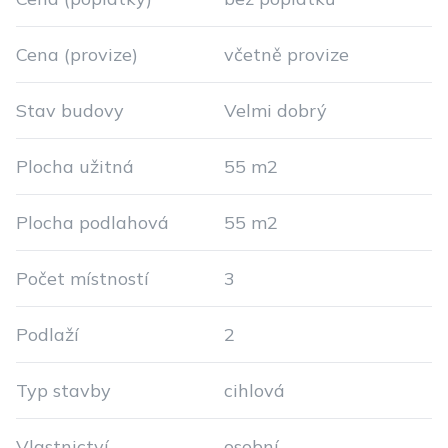
Cena (provize)
včetně provize
Stav budovy
Velmi dobrý
Plocha užitná
55 m2
Plocha podlahová
55 m2
Počet místností
3
Podlaží
2
Typ stavby
cihlová
Vlastnictví
osobní