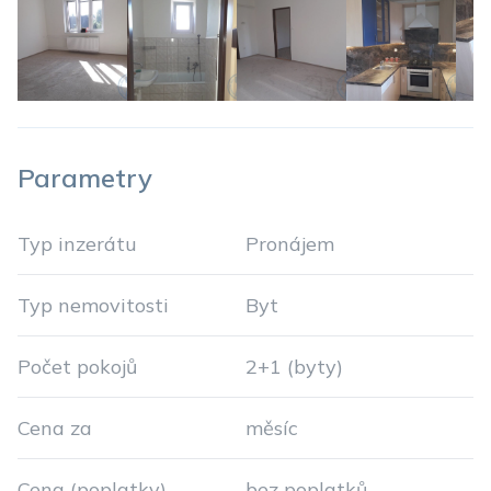
Parametry
Typ inzerátu
Pronájem
Typ nemovitosti
Byt
Počet pokojů
2+1 (byty)
Cena za
měsíc
Cena (poplatky)
bez poplatků