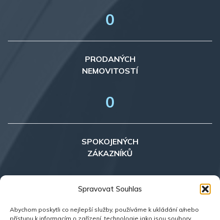
0
PRODANÝCH
NEMOVITOSTÍ
0
SPOKOJENÝCH
ZÁKAZNÍKŮ
0
Spravovat Souhlas
Abychom poskytli co nejlepší služby, používáme k ukládání a/nebo
přístupu k informacím o zařízení, technologie jako jsou soubory