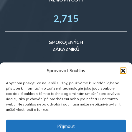
2,715
SPOKOJENÝCH
ZÁKAZNÍKŮ
35
Spravovat Souhlas
Abychom poskytli co nejlepší služby, používáme k ukládání a/nebo
přístupu k informacím o zařízení, technologie jako jsou soubory
NEMOVITOSTÍ
cookies. Souhlas s těmito technologiemi nám umožní zpracovávat
V NABÍDCE
údaje, jako je chování při procházení nebo jedinečná ID na tomto
webu. Nesouhlas nebo odvolání souhlasu může nepříznivě ovlivnit
určité vlastnosti a funkce.
Příjmout
Zásady ochrany osobních údajů