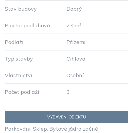
Stav budovy
Dobrý
Plocha podlahová
23 m²
Podlaží
Přízemí
Typ stavby
Cihlová
Vlastnictví
Osobní
Počet podlaží
3
VYBAVENÍ OBJEKTU
Parkování, Sklep, Bytové jádro zděné