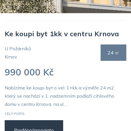
Ke koupi byt 1kk v centru Krnova
U Požárníků
24 ㎡
Krnov
990 000 Kč
Nabízíme ke koupi byt o vel. 1+kk a výměře 24 m2,
který se nachází v 1. nadzemním podlaží cihlového
domu v centru Krnova, na ul.…
CELÝ POPIS
Prodáno/pronajato